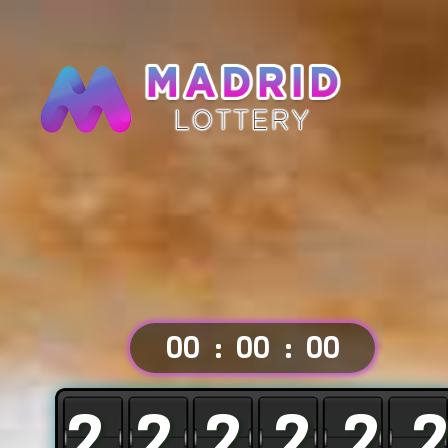
00
:
00
:
00
8
8
8
8
8